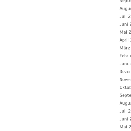
Sept
Augu
Juli 
Juni
Mai 
April
März
Febr
Janu
Deze
Nove
Okto
Sept
Augu
Juli 
Juni 
Mai 