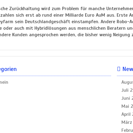
sche Zurückhaltung wird zum Problem für manche Unternehmen
zahlen sich erst ab rund einer Milliarde Euro AuM aus. Erste A
eyfarm sein Deutschlandgeschäft einstampfen. Andere Robo-Adv
e oder auch mit Hybridlösungen aus menschlichen Beratern und 
dere Kunden angesprochen werden, die bisher wenig Neigung ze
gorien
News
mein
Augu
Juli 
Juni 
Mai 
April
März
Febr