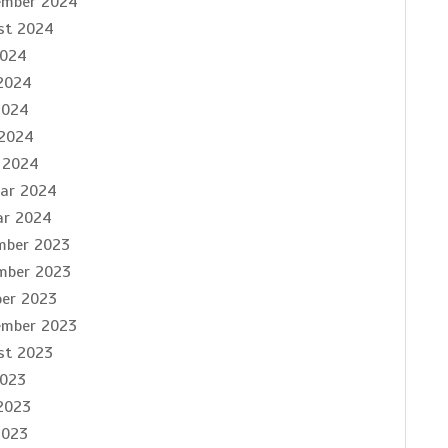
ember 2024
st 2024
2024
 2024
2024
 2024
 2024
uar 2024
ar 2024
mber 2023
mber 2023
ber 2023
ember 2023
st 2023
2023
2023
2023