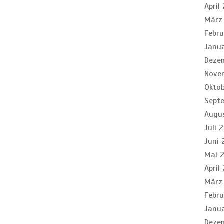
April
März
Febr
Janu
Deze
Nove
Okto
Sept
Augu
Juli 
Juni 
Mai 
April
März
Febr
Janu
Deze