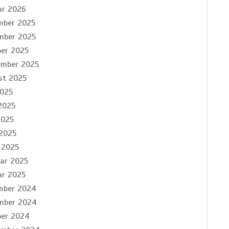
ar 2026
mber 2025
mber 2025
ber 2025
ember 2025
st 2025
2025
2025
2025
 2025
 2025
uar 2025
ar 2025
mber 2024
mber 2024
ber 2024