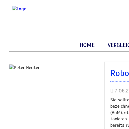
HOME
VERGLEI
Robo
7.06.
Sie soll
bezeichn
(AuM), e
taxieren
bereits r