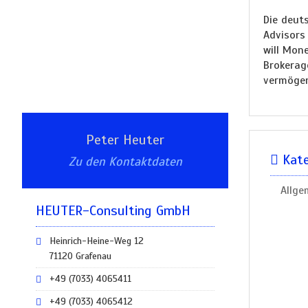
Die deut
Advisors 
will Mon
Brokerag
vermögen
Peter Heuter
Kate
Zu den Kontaktdaten
Allge
HEUTER-Consulting GmbH
Heinrich-Heine-Weg 12
71120 Grafenau
+49 (7033) 4065411
+49 (7033) 4065412