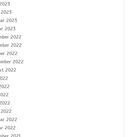
 2023
 2023
uar 2023
ar 2023
mber 2022
mber 2022
ber 2022
ember 2022
st 2022
2022
2022
2022
 2022
 2022
uar 2022
ar 2022
mber 2021