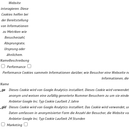
Website
interagieren. Diese
Cookies helfen bei
der Bereitstellung
von Informationen
zu Metriken wie
Besucherzahl,
Absprungrate,
Ursprung oder
ähnlichem.
Name
Beschreibung
Performance
Performance Cookies sammeln Informationen darüber, wie Besucher eine Webseite nut
Informationen, di
Name
_ga
Dieses Cookie wird von Google Analytics installiert. Dieses Cookie wird verwen
anonym und weisen eine zufällig generierte Nummer Besuchern zu um sie eindeuti
Anbieter
Google Inc.
Typ
Cookie
Laufzeit
2 Jahre
_gid
Dieses Cookie wird von Google Analytics installiert. Das Cookie wird verwendet,
Daten umfassen in anonymisierter Form die Anzahl der Besucher, die Website vo
Anbieter
Google Inc.
Typ
Cookie
Laufzeit
24 Stunden
Marketing