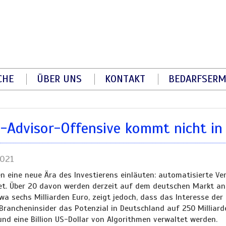
CHE
ÜBER UNS
KONTAKT
BEDARFSERM
-Advisor-Offensive kommt nicht in
2021
ten eine neue Ära des Investierens einläuten: automatisierte
et. Über 20 davon werden derzeit auf dem deutschen Markt a
twa sechs Milliarden Euro, zeigt jedoch, dass das Interesse de
 Brancheninsider das Potenzial in Deutschland auf 250 Milliard
und eine Billion US-Dollar von Algorithmen verwaltet werden.