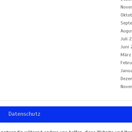
Nove
Okto
Sept
Augu
Juli 
Juni 
März
Febru
Janu
Deze
Nove
Datenschutz