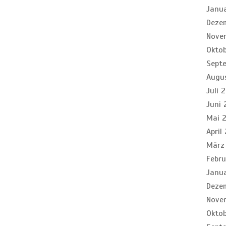
Janu
Deze
Nove
Okto
Sept
Augu
Juli 
Juni 
Mai 
April
März
Febr
Janu
Deze
Nove
Okto