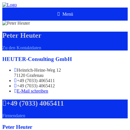
Menü
Peter Heuter
Zu den Kontaktdaten
HEUTER-Consulting GmbH
Heinrich-Heine-Weg 12
71120 Grafenau
+49 (7033) 4065411
+49 (7033) 4065412
E-Mail schreiben
+49 (7033) 4065411
Firmendaten
Peter Heuter