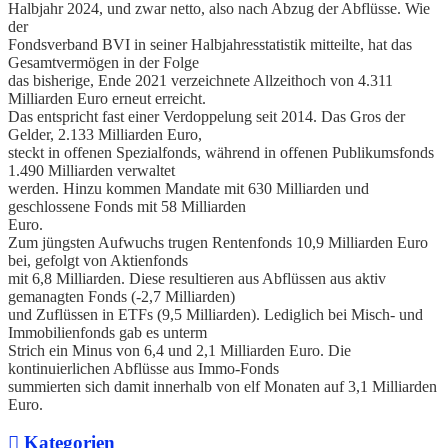
Halbjahr 2024, und zwar netto, also nach Abzug der Abflüsse. Wie
der
Fondsverband BVI in seiner Halbjahresstatistik mitteilte, hat das
Gesamtvermögen in der Folge
das bisherige, Ende 2021 verzeichnete Allzeithoch von 4.311
Milliarden Euro erneut erreicht.
Das entspricht fast einer Verdoppelung seit 2014. Das Gros der
Gelder, 2.133 Milliarden Euro,
steckt in offenen Spezialfonds, während in offenen Publikumsfonds
1.490 Milliarden verwaltet
werden. Hinzu kommen Mandate mit 630 Milliarden und
geschlossene Fonds mit 58 Milliarden
Euro.
Zum jüngsten Aufwuchs trugen Rentenfonds 10,9 Milliarden Euro
bei, gefolgt von Aktienfonds
mit 6,8 Milliarden. Diese resultieren aus Abflüssen aus aktiv
gemanagten Fonds (-2,7 Milliarden)
und Zuflüssen in ETFs (9,5 Milliarden). Lediglich bei Misch- und
Immobilienfonds gab es unterm
Strich ein Minus von 6,4 und 2,1 Milliarden Euro. Die
kontinuierlichen Abflüsse aus Immo-Fonds
summierten sich damit innerhalb von elf Monaten auf 3,1 Milliarden
Euro.
Kategorien