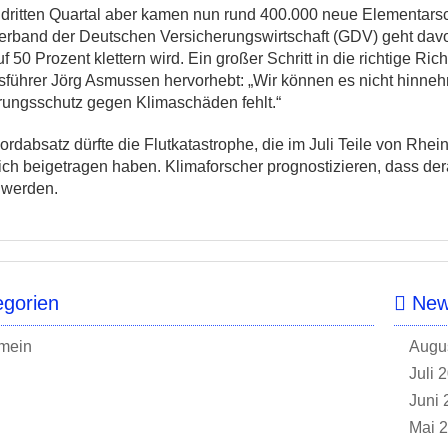
m dritten Quartal aber kamen nun rund 400.000 neue Elementar
rband der Deutschen Versicherungswirtschaft (GDV) geht dav
f 50 Prozent klettern wird. Ein großer Schritt in die richtige R
sführer Jörg Asmussen hervorhebt: „Wir können es nicht hinne
rungsschutz gegen Klimaschäden fehlt.“
rdabsatz dürfte die Flutkatastrophe, die im Juli Teile von Rhe
ch beigetragen haben. Klimaforscher prognostizieren, dass dera
n werden.
gorien
News
mein
Augu
Juli 
Juni 
Mai 