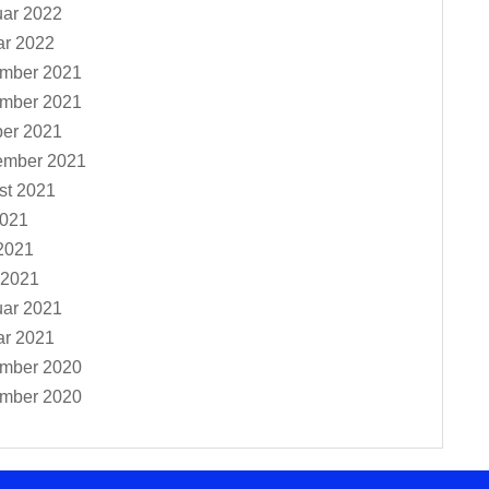
uar 2022
ar 2022
mber 2021
mber 2021
ber 2021
ember 2021
st 2021
2021
2021
 2021
uar 2021
ar 2021
mber 2020
mber 2020