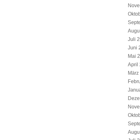
Nove
Okto
Sept
Augu
Juli 
Juni 
Mai 
April
März
Febr
Janu
Deze
Nove
Okto
Sept
Augu