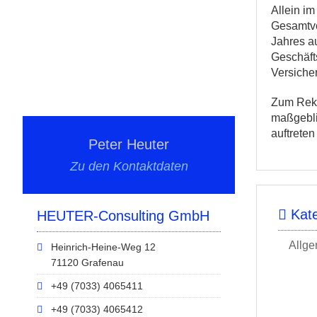
Allein i
Gesamtve
Jahres au
Geschäft
Versiche
Zum Reko
maßgebli
auftrete
Peter Heuter
Zu den Kontaktdaten
Kate
HEUTER-Consulting GmbH
Allge
Heinrich-Heine-Weg 12
71120 Grafenau
+49 (7033) 4065411
+49 (7033) 4065412