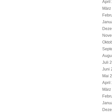
April
März
Febr
Janu
Deze
Nove
Okto
Sept
Augu
Juli 
Juni 
Mai 
April
März
Febr
Janu
Deze