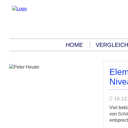
HOME
VERGLEIC
Elem
Nive
16.12
Viel bek
von Schä
entsprec