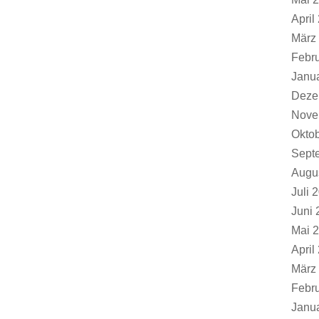
April
März
Febr
Janu
Deze
Nove
Okto
Sept
Augu
Juli 
Juni 
Mai 
April
März
Febr
Janu