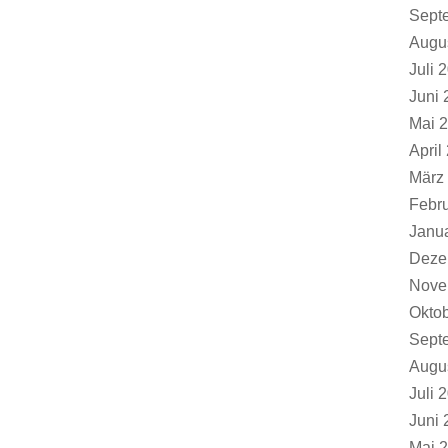
Sept
Augu
Juli 
Juni 
Mai 
April
März
Febr
Janu
Deze
Nove
Okto
Sept
Augu
Juli 
Juni 
Mai 