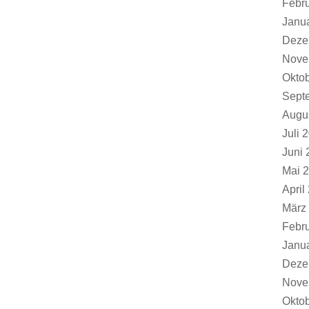
Febr
Janu
Deze
Nove
Okto
Sept
Augu
Juli 
Juni 
Mai 
April
März
Febr
Janu
Deze
Nove
Okto