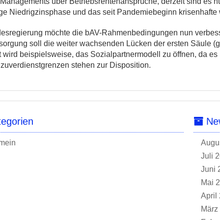
n Managements über Betriebsrentenansprüche, derzeit sind es n
ige Niedrigzinsphase und das seit Pandemiebeginn krisenhafte w
esregierung möchte die bAV-Rahmenbedingungen nun verbesse
rsorgung soll die weiter wachsenden Lücken der ersten Säule (g
rt wird beispielsweise, das Sozialpartnermodell zu öffnen, da
zuverdienstgrenzen stehen zur Disposition.
egorien
New
mein
Augu
Juli 
Juni 
Mai 
April
März