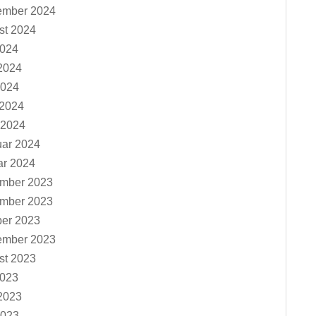
ember 2024
st 2024
2024
2024
2024
 2024
 2024
uar 2024
ar 2024
mber 2023
mber 2023
ber 2023
ember 2023
st 2023
2023
2023
2023